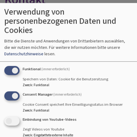
Verwendung von
Ihr Name
personenbezogenen Daten und
Cookies
Ihre E-Mail-Adresse
Bitte die Dienste und Anwendungen von Drittanbietern auswählen,
die wir nutzen möchten.
Für weitere Informationen bitte unsere
Datenschutzhinweise
lesen.
Betreff
Funktional
(immer erforderlich)
Speichern von Daten: Cookie für die Benutzersitzung
Zweck
:
Funktional
Nachricht
Consent Manager
(immer erforderlich)
Cookie Consent speichert Ihre Einwilligungsstatus im Browser
Zweck
:
Funktional
Einbindung von Youtube-Videos
Zeigt Videos von Youtube
Zweck
:
Eingebettete externe Inhalte