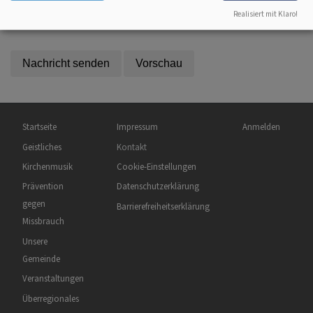
Ergebnis ein. z.B. Geben Sie für 1+3 eine 4 ein.
Realisiert mit Klaro!
Diese Frage dient der Vermeidung von Spam.
Hauptnavigation
Fußbereichsmenü
Benutzermenü
Startseite
Impressum
Anmelden
Geistliches
Kontakt
Kirchenmusik
Cookie-Einstellungen
Prävention
Datenschutzerklärung
gegen
Barrierefreiheitserklärung
Missbrauch
Unsere
Gemeinde
Veranstaltungen
Überregionales