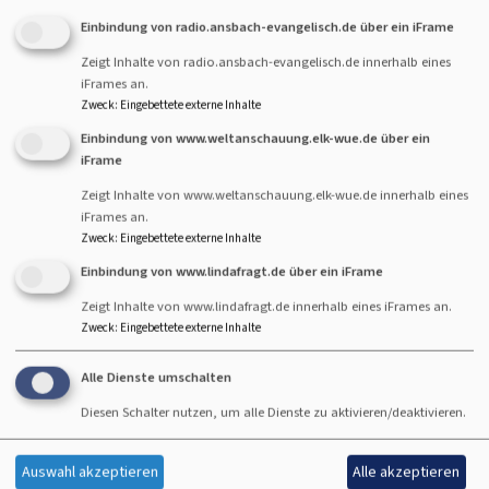
Einbindung von radio.ansbach-evangelisch.de über ein iFrame
Zeigt Inhalte von radio.ansbach-evangelisch.de innerhalb eines
iFrames an.
Zweck
:
Eingebettete externe Inhalte
Einbindung von www.weltanschauung.elk-wue.de über ein
Bitte geben Sie in Ihrer Nachricht keine Links oder
iFrame
Internetadressen an.
Zeigt Inhalte von www.weltanschauung.elk-wue.de innerhalb eines
iFrames an.
Einwilligung
Zweck
:
Eingebettete externe Inhalte
Sie erklären sich damit einverstanden, dass Ihre Daten zur
Einbindung von www.lindafragt.de über ein iFrame
Bearbeitung Ihres Anliegens verwendet werden. Weitere
Zeigt Inhalte von www.lindafragt.de innerhalb eines iFrames an.
Informationen und Widerrufshinweise finden Sie in der
Zweck
:
Eingebettete externe Inhalte
Datenschutzerklärung
.
CAPTCHA
Alle Dienste umschalten
Math question (4 + 0 =)
Diesen Schalter nutzen, um alle Dienste zu aktivieren/deaktivieren.
Auswahl akzeptieren
Alle akzeptieren
Lösen Sie diese einfache mathematische Aufgabe und geben das