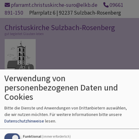
Direkt
pfarramt.christuskirche-suro@elkb.de
09661
zum
891-150
Pfarrplatz 6 | 92237 Sulzbach-Rosenberg
Inhalt
Christuskirche Sulzbach-Rosenberg
gut begleitet Glauben leben
Verwendung von
personenbezogenen Daten und
Hauptnavigation
Cookies
Bitte die Dienste und Anwendungen von Drittanbietern auswählen,
Startseite
Bibliothek
die wir nutzen möchten.
Für weitere Informationen bitte unsere
Datenschutzhinweise
lesen.
Bibliothek
Funktional
(immer erforderlich)