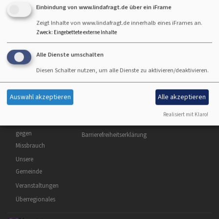
Kap
Einbindung von www.lindafragt.de über ein iFrame
Zeigt Inhalte von www.lindafragt.de innerhalb eines iFrames an.
Zweck
:
Eingebettete externe Inhalte
Alle Dienste umschalten
Diesen Schalter nutzen, um alle Dienste zu aktivieren/deaktivieren.
Hauptnavigation
Fußbereichsmenü
Benutzermenü
Startseite
Impressum
Anmelden
Geistliches
Kontakt
Auswahl akzeptieren
Alle akzeptieren
Kirchenmusik
Cookie-Einstellungen
Realisiert mit Klaro!
Prävention
Datenschutzerklärung
gegen
Barrierefreiheitserklärung
Missbrauch
Unsere
Gemeinde
Veranstaltungen
Überregionales