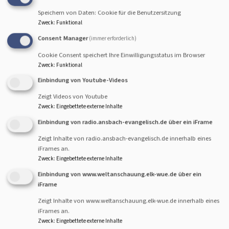
Speichern von Daten: Cookie für die Benutzersitzung
Zweck
:
Funktional
Consent Manager
(immer erforderlich)
Kapitelsbibliothek
Cookie Consent speichert Ihre Einwilligungsstatus im Browser
Zweck
:
Funktional
Am Dachboden des Dekanatsgebäudes befindet sich
Einbindung von Youtube-Videos
die Kapitelsbibliothek des Altdekanats Sulzbach-
Zeigt Videos von Youtube
Rosenberg, zusammen mit der Bibliothek der
Zweck
:
Eingebettete externe Inhalte
Kirchengemeinde Christuskirche.
Einbindung von radio.ansbach-evangelisch.de über ein iFrame
Ein Großteil der Altbestände wurde 2025 an das
Zeigt Inhalte von radio.ansbach-evangelisch.de innerhalb eines
landesdeskirchliche Archiv abgegeben, dort können
iFrames an.
sie angemessener verwahrt werden. In der Bibliothek
Zweck
:
Eingebettete externe Inhalte
befindet sich u.a. die Chronik der Kirchengemeinde
Einbindung von www.weltanschauung.elk-wue.de über ein
Christuskirche sowie das Archiv der
iFrame
Dekanatspartnerschaft mit Ostmähren.
Zeigt Inhalte von www.weltanschauung.elk-wue.de innerhalb eines
iFrames an.
Zweck
:
Eingebettete externe Inhalte
Weiterlesen
übe