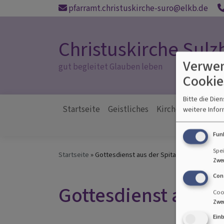
Direkt
pfarramt.christuskirche-suro@elkb.de
zum
Inhalt
Christuskirche Sul
Verwen
gut begleitet Glauben leben
Cookie
Bitte die Die
Startseite
Geistliches
Kirchenmusik
Pr
weitere Infor
Hauptnavigation
Mi
Fun
Spei
Startseite
Gottesdienst aus der Spitalkirche in Sulz
Zwe
Con
Gottesdienst aus d
Cook
Zwe
Ein