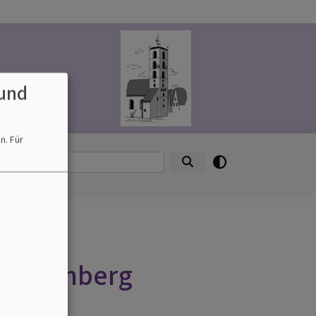
und
en.
Für
onales
Suche
h-Rosenberg