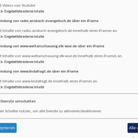
gt Videos von Youtube
ck
:
Eingebettete externe Inhalte
Externe Videos (Youtube) anzeigen?
bindung von radio.ansbach-evangelisch.de über ein iFrame
Ja (einmalig)
t Inhalte von radio.ansbach-evangelisch.de innerhalb eines iFrames an.
ck
:
Eingebettete externe Inhalte
Datenschutzeinstellungen verwalten
bindung von www.weltanschauung.elk-wue.de über ein iFrame
gt Inhalte von www.weltanschauung.elk-wue.de innerhalb eines iFrames an.
ck
:
Eingebettete externe Inhalte
bindung von www.lindafragt.de über ein iFrame
t Inhalte von www.lindafragt.de innerhalb eines iFrames an.
ck
:
Eingebettete externe Inhalte
Fußbereichsmenü
Be
Impressum
e Dienste umschalten
Kontakt
en Schalter nutzen, um alle Dienste zu aktivieren/deaktivieren.
Cookie-Einstellungen
Datenschutzerklärung
eptieren
Alle
Barrierefreiheitserklärung