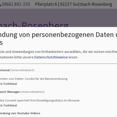
09661 891-150
Pfarrplatz 6 | 92237 Sulzbach-Rosenberg
zbach-Rosenberg
dung von personenbezogenen Daten 
s
nste und Anwendungen von Drittanbietern auswählen, die wir nutzen möcht
ävention gegen
Unsere
Veranstaltungen
Überregi
mationen bitte unsere
Datenschutzhinweise
lesen.
ssbrauch
Gemeinde
ktional
(immer erforderlich)
chern von Daten: Cookie für die Benutzersitzung
bach-Rosenberg
ck
:
Funktional
sent Manager
(immer erforderlich)
er Spitalkirche in Sulzbac
ie Consent speichert Ihre Einwilligungsstatus im Browser
ck
:
Funktional
bindung von Youtube-Videos